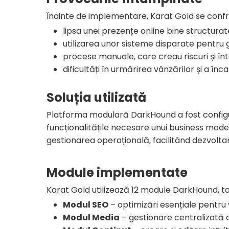
Înainte de implementare, Karat Gold se confr
lipsa unei prezențe online bine structurat
utilizarea unor sisteme disparate pentru g
procese manuale, care creau riscuri și întâ
dificultăți în urmărirea vânzărilor și a în
Soluția utilizată
Platforma modulară DarkHound a fost configura
funcționalitățile necesare unui business modern
gestionarea operațională, facilitând dezvoltar
Module implementate
Karat Gold utilizează 12 module DarkHound, to
Modul SEO
– optimizări esențiale pentru 
Modul Media
– gestionare centralizată a