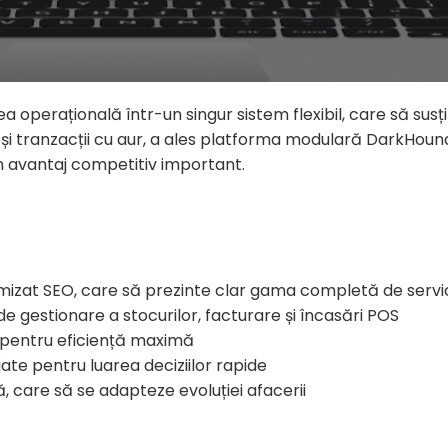
ea operațională într-un singur sistem flexibil, care să su
lor și tranzacții cu aur, a ales platforma modulară DarkHo
 un avantaj competitiv important.
izat SEO, care să prezinte clar gama completă de servici
 gestionare a stocurilor, facturare și încasări POS
 pentru eficiență maximă
iate pentru luarea deciziilor rapide
ilă, care să se adapteze evoluției afacerii