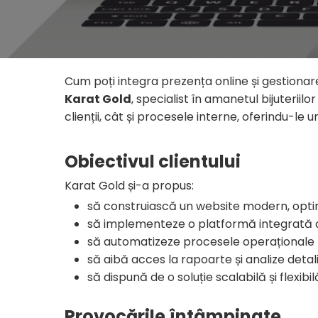
Cum poți integra prezența online și gestionar
Karat Gold
, specialist în amanetul bijuterii
clienții, cât și procesele interne, oferindu-le
Obiectivul clientului
Karat Gold și-a propus:
să construiască un website modern, optim
să implementeze o platformă integrată de
să automatizeze procesele operaționale
să aibă acces la rapoarte și analize detal
să dispună de o soluție scalabilă și flexib
Provocările întâmpinate