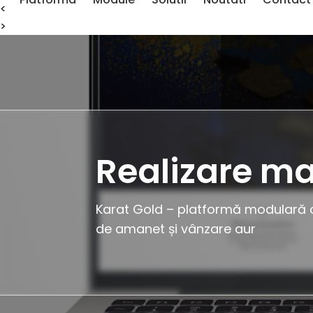
<
>
Realizare ma
Karat Gold – platformă modulară c
de amanet și vânzare aur