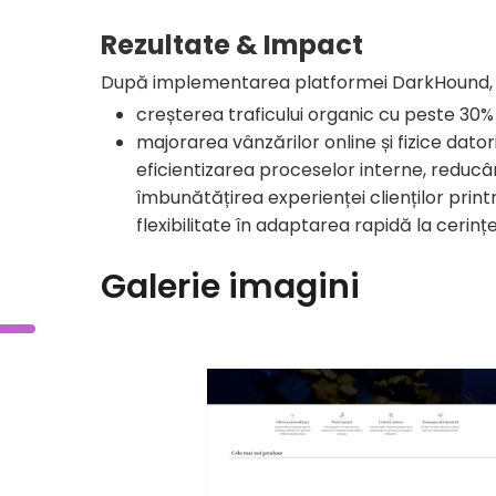
Rezultate & Impact
După implementarea platformei DarkHound, 
creșterea traficului organic cu peste 30% 
majorarea vânzărilor online și fizice datori
eficientizarea proceselor interne, reduc
îmbunătățirea experienței clienților printr
flexibilitate în adaptarea rapidă la cerințel
Galerie imagini