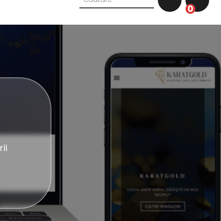
0
Cautarea nu a dat nici un rez
ii