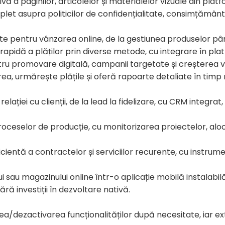
ivă a paginilor, articolelor și materialelor vizuale din plat
et asupra politicilor de confidențialitate, consimțământulu
te pentru vânzarea online, de la gestiunea produselor până
rapidă a plăților prin diverse metode, cu integrare în pl
tru promovare digitală, campanii targetate și creșterea vizi
a, urmărește plățile și oferă rapoarte detaliate în timp 
ației cu clienții, de la lead la fidelizare, cu CRM integrat,
oceselor de producție, cu monitorizarea proiectelor, aloca
cientă a contractelor și serviciilor recurente, cu instrum
 sau magazinului online într-o aplicație mobilă instalabilă,
ără investiții în dezvoltare nativă.
ezactivarea funcționalităților după necesitate, iar extind