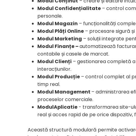
Modul Conținut
– creare și editare intuit
Modul Confidențialitate
– control compl
personale.
Modul Magazin
– funcționalități comple
Modul Plăți Online
– procesare sigură și 
Modul Marketing
– soluții integrate pen
Modul Finanțe
–
automatizează facturare
contabile și casele de marcat.
Modul Clienți
– gestionarea completă a rel
interacțiunilor.
Modul Producție
– control complet al pr
timp real.
Modul Management
– administrarea efi
proceselor comerciale.
ModulAplicatie
- transformarea site-ului
real și acces rapid de pe orice dispozitiv, f
Această structură modulară permite activarea/d