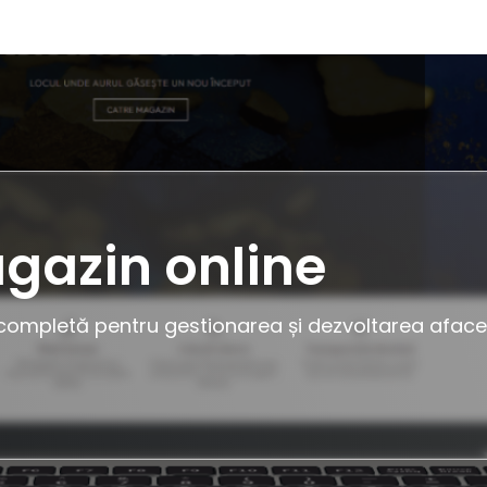
gazin online
ompletă pentru gestionarea și dezvoltarea afacer